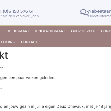
1 (0)6 150 576 61
Nabestaa
/7 Melden van overlijden
Direct inform
N
DE UITVAART
KINDERUITVAART
OVER MEZELF
COND
LEIDING
CONTACT
kt
r?
ngen een paar weken geleden.
…
en jouw gezin in jullie eigen Deux Chevaux, met je 18 jari