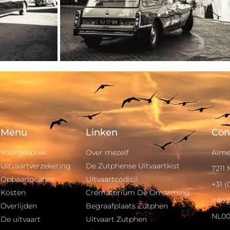
Menu
Linken
Con
Voorgesprek
Over mezelf
Alme
Uitvaartverzekering
De Zutphense Uitvaartkist
7211
Opbaarlocaties
Uitvaartcodicil
+31 (
Kosten
Crematorium De Omarming
info
Overlijden
Begraafplaats Zutphen
NL00
De uitvaart
Uitvaart Zutphen