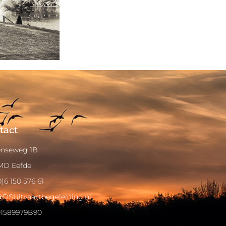
tact
nseweg 1B
 MD Eefde
0)6 150 576 61
@DSUitvaartbegeleiding.nl
1589979B90