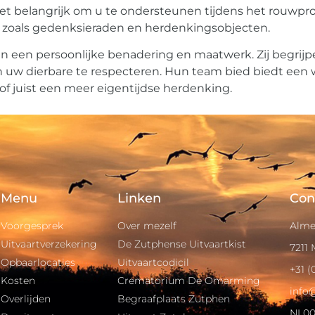
het belangrijk om u te ondersteunen tijdens het rouwproc
, zoals gedenksieraden en herdenkingsobjecten.
n persoonlijke benadering en maatwerk. Zij begrijpen
n uw dierbare te respecteren. Hun team bied biedt een 
 of juist een meer eigentijdse herdenking.
Menu
Linken
Con
Voorgesprek
Over mezelf
Alme
Uitvaartverzekering
De Zutphense Uitvaartkist
7211
Opbaarlocaties
Uitvaartcodicil
+31 (
Kosten
Crematorium De Omarming
info
Overlijden
Begraafplaats Zutphen
NL00