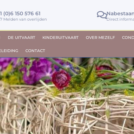
1 (0)6 150 576 61
Nabestaa
/7 Melden van overlijden
Direct inform
N
DE UITVAART
KINDERUITVAART
OVER MEZELF
COND
LEIDING
CONTACT