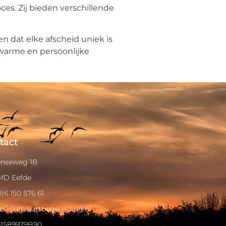
es. Zij bieden verschillende
 dat elke afscheid uniek is
warme en persoonlijke
tact
nseweg 1B
 MD Eefde
0)6 150 576 61
@DSUitvaartbegeleiding.nl
1589979B90