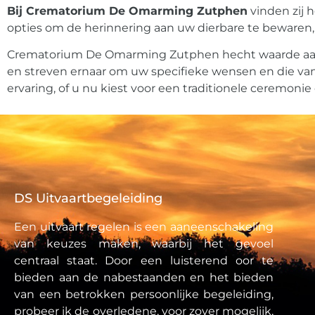
Bij Crematorium De Omarming Zutphen
vinden zij 
opties om de herinnering aan uw dierbare te bewaren
Crematorium De Omarming Zutphen hecht waarde aan ee
en streven ernaar om uw specifieke wensen en die va
ervaring, of u nu kiest voor een traditionele ceremonie
DS Uitvaartbegeleiding
Een uitvaart regelen is een aaneenschakeling
van keuzes maken, waarbij het gevoel
centraal staat. Door een luisterend oor te
bieden aan de nabestaanden en het bieden
van een betrokken persoonlijke begeleiding,
probeer ik de overledene, voor zover mogelijk,