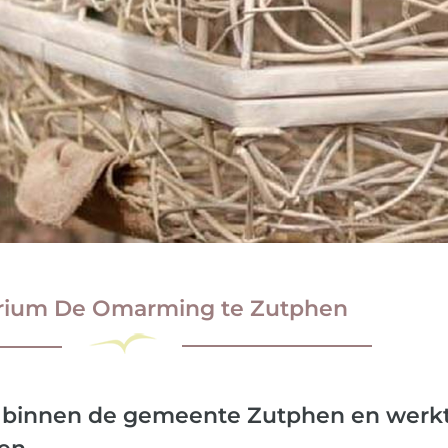
rium De Omarming te Zutphen
ding
ctie van
am binnen de gemeente Zutphen en werk