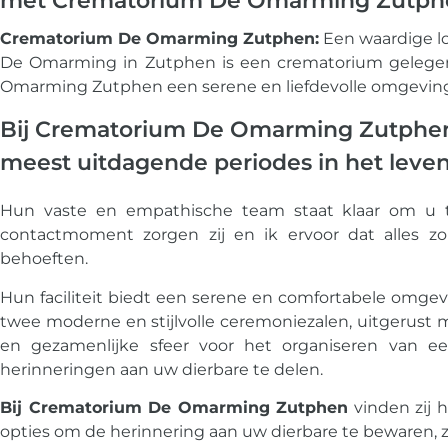
met Crematorium De Omarming Zutph
Crematorium De Omarming Zutphen:
Een waardige lo
De Omarming in Zutphen is een crematorium gelegen 
Omarming Zutphen een serene en liefdevolle omgeving
Bij Crematorium De Omarming Zutphen b
meest uitdagende periodes in het leven 
Hun vaste en empathische team staat klaar om u t
contactmoment zorgen zij en ik ervoor dat alles 
behoeften.
Hun faciliteit biedt een serene en comfortabele omg
twee moderne en stijlvolle ceremoniezalen, uitgerust 
en gezamenlijke sfeer voor het organiseren van e
herinneringen aan uw dierbare te delen.
Bij Crematorium De Omarming Zutphen
vinden zij 
opties om de herinnering aan uw dierbare te bewaren,