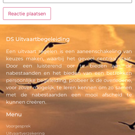
DS Uitvaartbegeleiding
Een uitvaart regelen is een aaneenschakeling van
keuzes maken, waarbij het gevoel centraal staat.
Door een luisterend oor te bieden aan de
nabestaanden en het bieden van een betrokken
persoonlijke begeleiding, probeer ik de overledene,
voor zover mogelijk, te leren kennen om zo samen
met de nabestaanden een mooi afscheid te
kunnen creëren.
Menu
Voorgesprek
Uitvaartverzekering