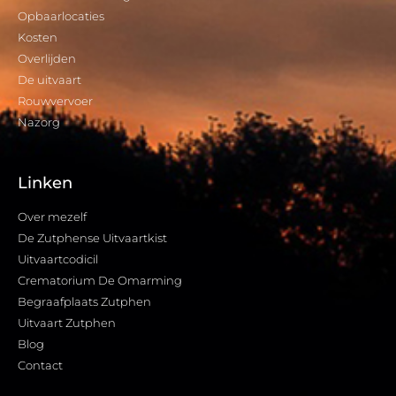
Opbaarlocaties
Kosten
Overlijden
De uitvaart
Rouwvervoer
Nazorg
Linken
Over mezelf
De Zutphense Uitvaartkist
Uitvaartcodicil
Crematorium De Omarming
Begraafplaats Zutphen
Uitvaart Zutphen
Blog
Contact