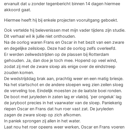
ervanuit dat u zonder tegenbericht binnen 14 dagen hiermee
akkoord gaat.
Hiermee heeft hij bij enkele projecten vooruitgang geboekt.
Ook vertelde hij belevenissen met mijn vader tijdens zijn studie.
Dit verhaal wil ik jullie niet onthouden.
Na de oorlog waren Frans en Oscar in het bezit van een zware
en degelijke zeilsloep. Deze had de oorlog zelfs overleefd.
Er werden zeilwedstrijden op de plassen bij Rotterdam
gehouden. Ja, dan doe je toch mee. Hopend op veel wind,
zodat zij met de zware sloep als enige over de eindstreep
zouden komen.
De wedstrijddag brak aan, prachtig weer en een matig briesje.
Na het startschot en de andere sloepen weg zien zeilen sloeg
de verveling toe. Eindelijk moesten ze de laatste boei ronden.
De boot met juryleden in zaten lag er vlakbij. ‘per ongeluk’ lag
de juryboot precies in het vaarwater van de sloep. Paniekerig
riepen Oscar en Frans dat hun roer vast zat. De juryleden
zagen de zware sloep op zich afkomen.
In paniek sprongen zij allen in het water.
Laat nou het roer opeens weer werken, Oscar en Frans voeren