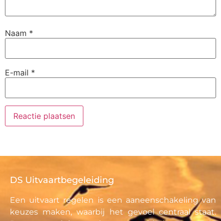
Naam
*
E-mail
*
DS Uitvaartbegeleiding
Een uitvaart regelen is een aaneenschakeling van
keuzes maken, waarbij het gevoel centraal staat.