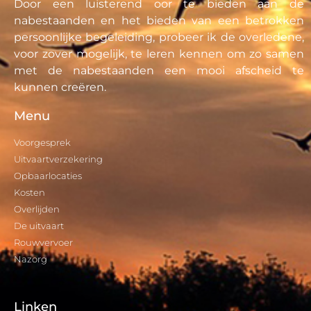
Door een luisterend oor te bieden aan de
nabestaanden en het bieden van een betrokken
persoonlijke begeleiding, probeer ik de overledene,
voor zover mogelijk, te leren kennen om zo samen
met de nabestaanden een mooi afscheid te
kunnen creëren.
Menu
Voorgesprek
Uitvaartverzekering
Opbaarlocaties
Kosten
Overlijden
De uitvaart
Rouwvervoer
Nazorg
Linken