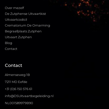
Over mezelf
De Zutphense Uitvaartkist
Uitvaartcodicil
Crematorium De Omarming
Begraafplaats Zutphen
Uitvaart Zutphen
Blog
Contact
Contact
Almenseweg 1B
7211 MD Eefde
+31 (0)6 150 576 61
info@DSUitvaartbegeleiding.nl
NL001589979B90