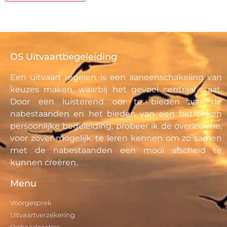
DS Uitvaartbegeleiding
Een uitvaart regelen is een aaneenschakeling van
keuzes maken, waarbij het gevoel centraal staat.
Door een luisterend oor te bieden aan de
nabestaanden en het bieden van een betrokken
persoonlijke begeleiding, probeer ik de overledene,
voor zover mogelijk, te leren kennen om zo samen
met de nabestaanden een mooi afscheid te
kunnen creëren.
Menu
Voorgesprek
Uitvaartverzekering
Opbaarlocaties