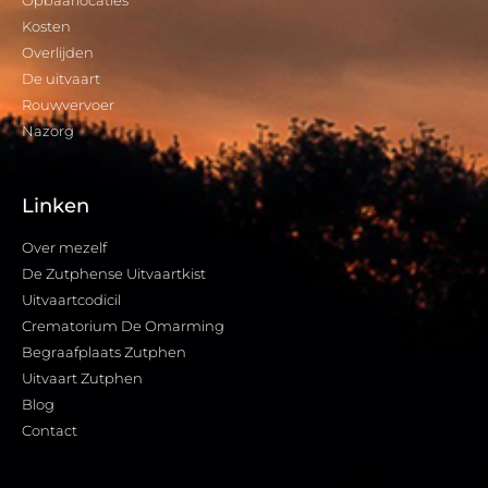
Kosten
Overlijden
De uitvaart
Rouwvervoer
Nazorg
Linken
Over mezelf
De Zutphense Uitvaartkist
Uitvaartcodicil
Crematorium De Omarming
Begraafplaats Zutphen
Uitvaart Zutphen
Blog
Contact